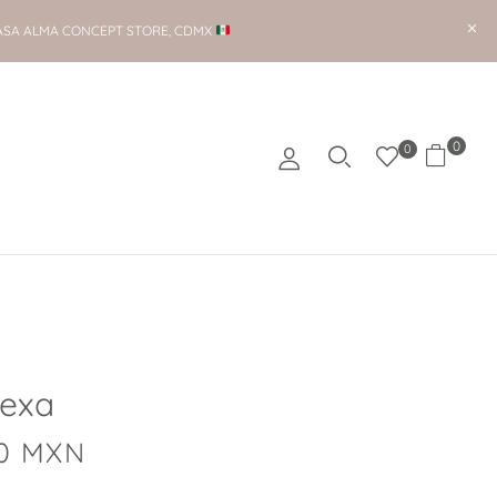
ASA ALMA CONCEPT STORE, CDMX
0
0
Rexa
0
MXN