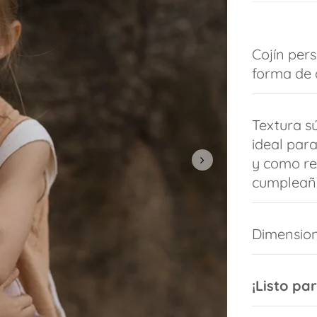
Cojín per
forma de d
Textura s
ideal par
y como re
cumpleañ
Dimension
¡Listo pa