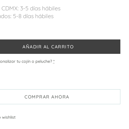
 CDMX: 3-5 días hábiles
dos: 5-8 días hábiles
AÑADIR AL CARRITO
onalizar tu cojín o peluche?
*
COMPRAR AHORA
 wishlist