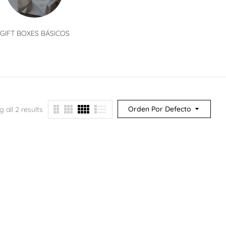
GIFT BOXES BÁSICOS
GIFT BOXES CLÁSICOS
GIFT BO
Orden Por Defecto
 all 2 results