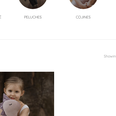
É
PELUCHES
COJINES
Showing