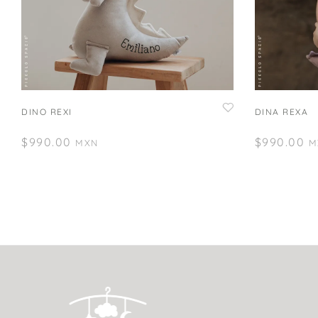
DINO REXI
DINA REXA
$
990.00
$
990.00
MXN
M