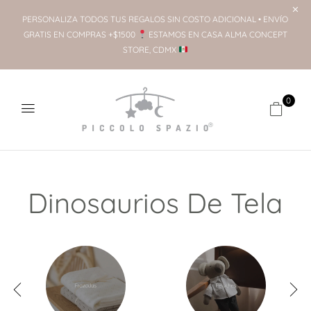
PERSONALIZA TODOS TUS REGALOS SIN COSTO ADICIONAL • ENVÍO
GRATIS EN COMPRAS +$1500
ESTAMOS EN CASA ALMA CONCEPT
STORE, CDMX
0
Dinosaurios De Tela