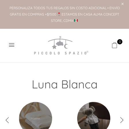
PERSONALIZA TODOS TUS REGALOS SIN COSTO ADICIONAL • ENVÍO
GRATIS EN COMPRAS +$1500
ESTAMOS EN CASA ALMA CONCEPT
STORE, CDMX
0
Luna Blanca