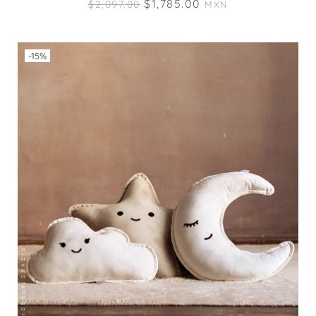
$
1,785.00
$
2,097.00
MXN
-15%