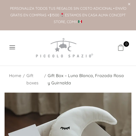
PERSONALIZA TODOS TUS REGALOS SIN COSTO ADICIONAL • ENVÍO
GRATIS EN COMPRAS +$1500
ESTAMOS EN CASA ALMA CONCEPT
STORE, CDMX
0
Home
Gift
Gift Box – Luna Blanca, Frazada Rosa
boxes
y Guirnalda