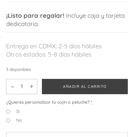
¡Listo para regalar!
Incluye caja y tarjeta
dedicatoria.
Entrega en CDMX: 2-5 días hábiles
Otros estados: 5-8 días hábiles
3 disponibles
AÑADIR AL CARRITO
¿Quieres personalizar tu cojín o peluche?
*
Sí
No