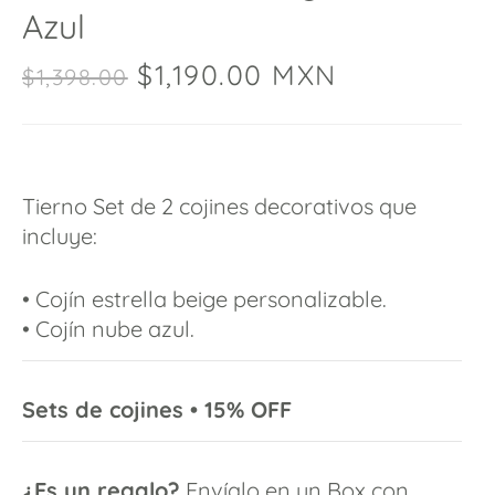
Azul
$
1,190.00
MXN
$
1,398.00
Tierno Set de 2 cojines decorativos que
incluye:
• Cojín estrella beige personalizable.
• Cojín nube azul.
Sets de cojines
•
15% OFF
¿Es un regalo?
Envíalo en un Box con