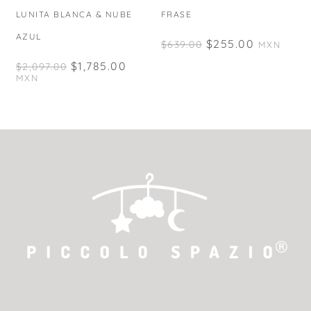
LUNITA BLANCA & NUBE
FRASE
AZUL
$
255.00
$
639.00
MXN
$
1,785.00
$
2,097.00
MXN