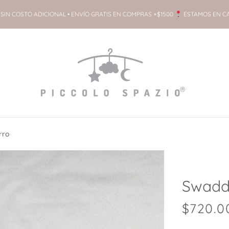
SIN COSTO ADICIONAL • ENVÍO GRATIS EN COMPRAS +$1500
ESTAMOS EN C
rro
Swaddl
$
720.0