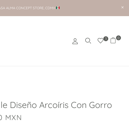
ASA ALMA CONCEPT STORE, CDMX
0
3
e Diseño Arcoíris Con Gorro
0
MXN