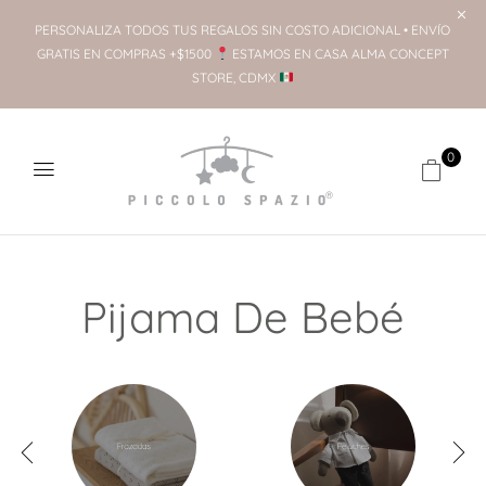
PERSONALIZA TODOS TUS REGALOS SIN COSTO ADICIONAL • ENVÍO
GRATIS EN COMPRAS +$1500
ESTAMOS EN CASA ALMA CONCEPT
STORE, CDMX
0
Pijama De Bebé