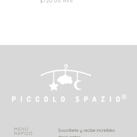
$
720.00
MXN
MENÚ
Suscríbete y recibe increíbles
RÁPIDO