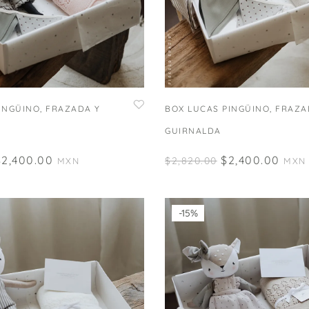
INGÜINO, FRAZADA Y
BOX LUCAS PINGÜINO, FRAZA
GUIRNALDA
$
2,400.00
$
2,400.00
$
2,820.00
MXN
MXN
-15%