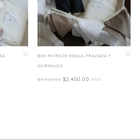
ADA
BOX PATRICIO KOALA, FRAZADA Y
GUIRNALDA
$
2,400.00
$
2,820.00
MXN