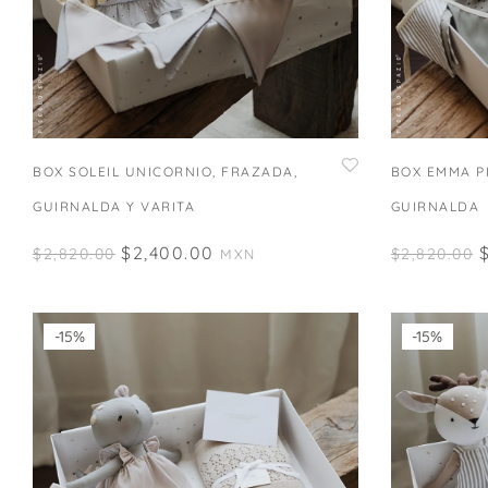
BOX SOLEIL UNICORNIO, FRAZADA,
BOX EMMA P
GUIRNALDA Y VARITA
GUIRNALDA
$
2,400.00
$
2,820.00
$
2,820.00
MXN
-15%
-15%