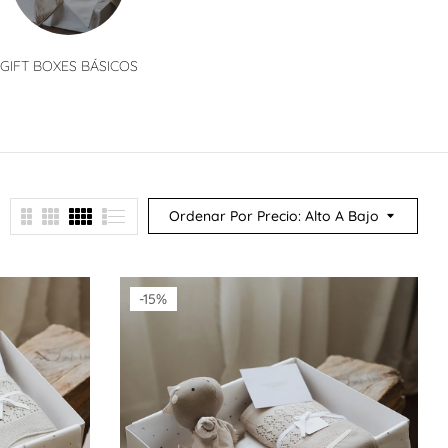
GIFT BOXES BÁSICOS
GIFT BOXES CLÁSICOS
GIFT BO
Ordenar Por Precio: Alto A Bajo
-15%