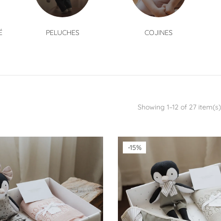
É
PELUCHES
COJINES
Showing 1–12 of 27 item(s)
-15%