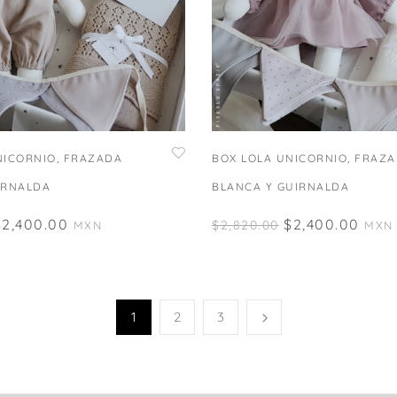
NICORNIO, FRAZADA
BOX LOLA UNICORNIO, FRAZ
IRNALDA
BLANCA Y GUIRNALDA
$
2,400.00
$
2,400.00
$
2,820.00
MXN
MXN
1
2
3