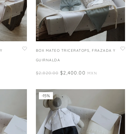
 Y
BOX MATEO TRICERATOPS, FRAZADA Y
GUIRNALDA
$
2,400.00
$
2,820.00
MXN
-15%