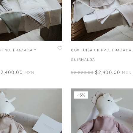
RENO, FRAZADA Y
BOX LUISA CIERVO, FRAZADA
GUIRNALDA
$
2,400.00
$
2,400.00
$
2,820.00
MXN
MXN
-15%