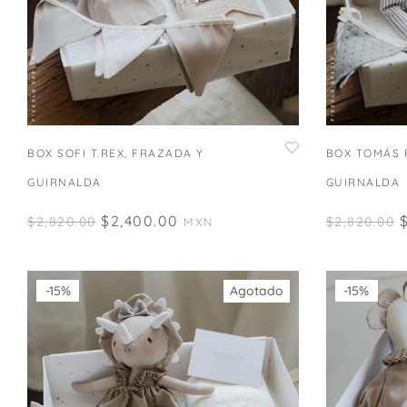
BOX SOFI T.REX, FRAZADA Y
BOX TOMÁS 
GUIRNALDA
GUIRNALDA
$
2,400.00
$
2,820.00
$
2,820.00
MXN
-15%
Agotado
-15%