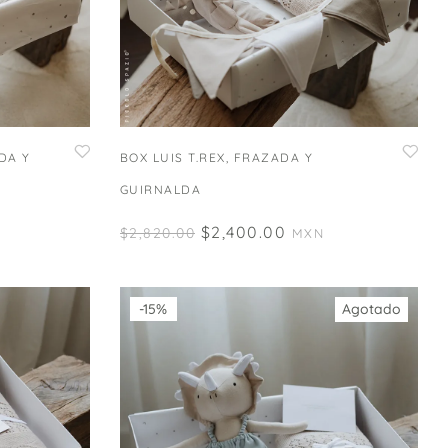
DA Y
BOX LUIS T.REX, FRAZADA Y
GUIRNALDA
$
2,400.00
$
2,820.00
MXN
-15%
Agotado