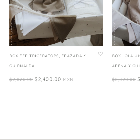
BOX FER TRICERATOPS, FRAZADA Y
BOX LOLA U
GUIRNALDA
ARENA Y GU
$
2,400.00
$
2,820.00
$
2,820.00
MXN