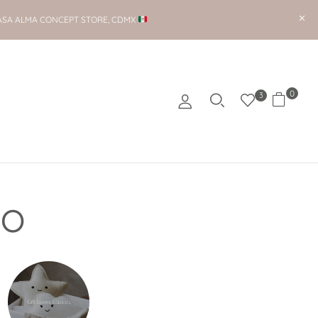
ASA ALMA CONCEPT STORE, CDMX
0
3
po