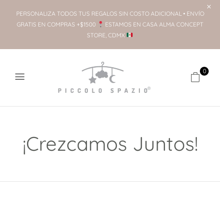
PERSONALIZA TODOS TUS REGALOS SIN COSTO ADICIONAL • ENVÍO
GRATIS EN COMPRAS +$1500
ESTAMOS EN CASA ALMA CONCEPT
STORE, CDMX
0
¡Crezcamos Juntos!