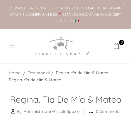
PERSONALIZA TODOS TUS REGALOS SIN COSTO ADICIONAL • ENVÍO
GRATIS EN COMPRAS +$1500
ESTAMOS EN CASA ALMA CONCEPT
STORE, CDMX
0
Home
Testimonial
Regina, tía de Mía & Mateo
Regina, tía de Mía & Mateo
Regina, Tía De Mía & Mateo
By:
Administrador-PiccoloSpazio
0
Comments