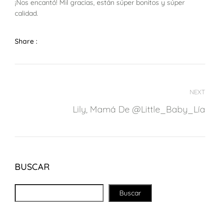
¡Nos encantó! Mil gracias, están súper bonitos y súper
calidad.
Share :
NEXT
Lily, Mamá De @Little_Baby_Lía
BUSCAR
Buscar