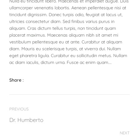
Nulla eu tincidunt libero. Maecenas et imperdiet augue. Duis
ullamcorper venenatis lobortis. Aenean pellentesque nisi at
tincidunt dignissim. Donec turpis odio, feugiat at lacus ut,
ultricies consectetur diam. Sed finibus varius purus in
aliquam. Cras dictum tellus turpis, non tincidunt quam
placerat maximus. Maecenas aliquam nibh sit amet mi
vestibulum pellentesque eu at ante. Curabitur at aliquam
diam. Mauris eu scelerisque turpis, at viverra dui. Nullam
eget pharetra ligula. Curabitur eu sollicitudin metus. Nullam
ac diam iaculis, dictum urna. Fusce ac enim quam….
Share :
PREVIOUS
Dr. Humberto
NEXT