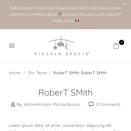
PERSONALIZA TODOS TUS REGALOS SIN COSTO ADICIONAL • ENVÍO
GRATIS EN COMPRAS +$1500
ESTAMOS EN CASA ALMA CONCEPT
STORE, CDMX
0
Home
Our Team
RoberT SMith
RoberT SMith
RoberT SMith
By:
Administrador-PiccoloSpazio
0
Comments
Lorem ipsum dolor sit amet, consectetur adipiscing elit.