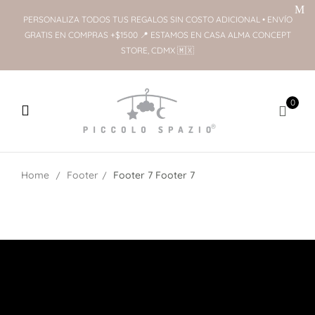
PERSONALIZA TODOS TUS REGALOS SIN COSTO ADICIONAL • ENVÍO
GRATIS EN COMPRAS +$1500 📍 ESTAMOS EN CASA ALMA CONCEPT
STORE, CDMX 🇲🇽
0
Home
Footer
Footer 7
Footer 7