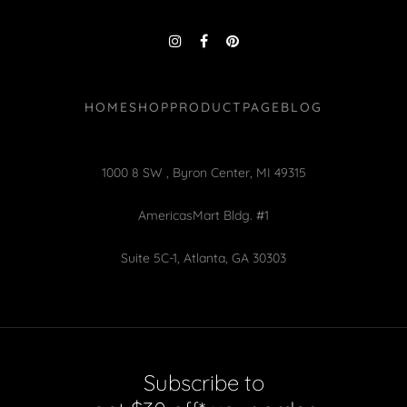
HOME
SHOP
PRODUCT
PAGE
BLOG
1000 8 SW , Byron Center, MI 49315
AmericasMart Bldg. #1
Suite 5C-1, Atlanta, GA 30303
Subscribe to