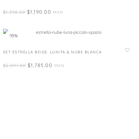
$
1,190.00
$
1,398.00
MXN
-15%
SET ESTRELLA BEIGE, LUNITA & NUBE BLANCA
$
1,785.00
$
2,097.00
MXN