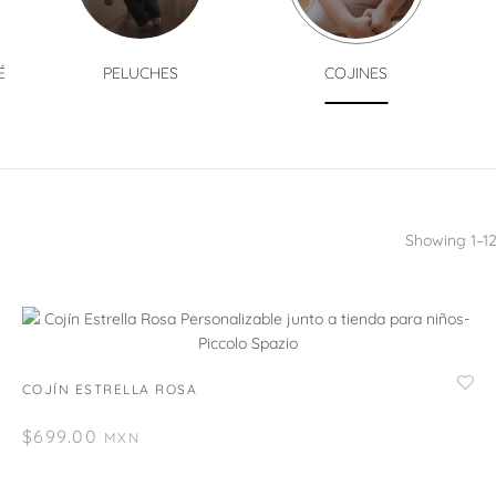
É
PELUCHES
COJINES
Showing 1–12
COJÍN ESTRELLA ROSA
$
699.00
MXN