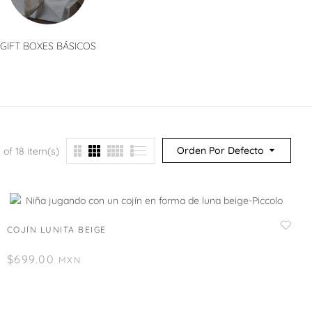
GIFT BOXES BÁSICOS
GIFT BOXES CLÁSICOS
GIFT BO
Orden Por Defecto
 of 18 item(s)
COJÍN LUNITA BEIGE
$
699.00
MXN